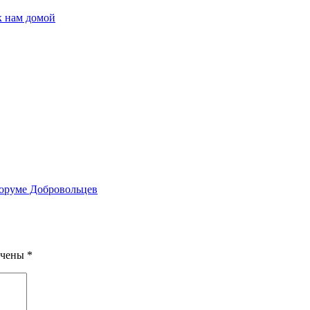
к нам домой
Форуме Добровольцев
ечены
*