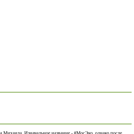
 Михаила. Изначальное название - #МосЭко, однако после