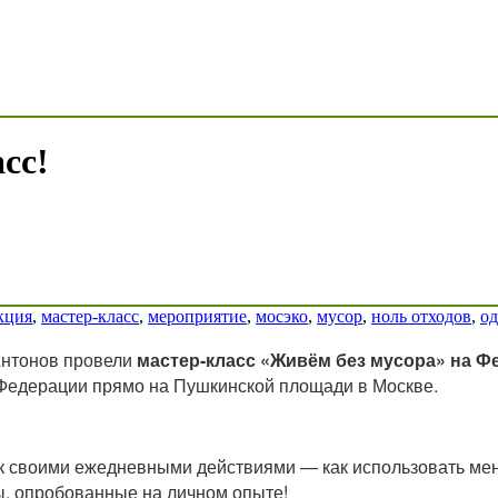
сс!
кция
,
мастер-класс
,
мероприятие
,
мосэко
,
мусор
,
ноль отходов
,
од
Антонов провели
мастер-класс «Живём без мусора» на 
Федерации прямо на Пушкинской площади в Москве.
лок своими ежедневными действиями — как использовать ме
ы, опробованные на личном опыте!