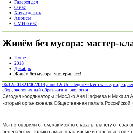
Галерея дел
О нас
Хочу сделать
Анонсы
СМИ о нас
Живём без мусора: мастер-кла
Home
2018
Декабрь
Живём без мусора: мастер-класс!
06/12/2018
21/06/2019
annie12n
Uncategorized
zero waste
,
видео
,
ле
сбор
,
экологичный образ жизни
,
экология
Сегодня координаторы #МосЭко Аня Нафиева и Михаил 
который организовала Общественная палата Российской 
Мы поговорили о том, как можно спасать планету от сва
переработку. Только самые практичные и полезные совет