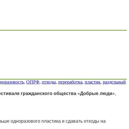
норазовость
,
ОПРФ
,
отходы
,
переработка
,
пластик
,
раздельный
Фестивале гражданского общества «Добрые люди»
,
ньше одноразового пластика и сдавать отходы на