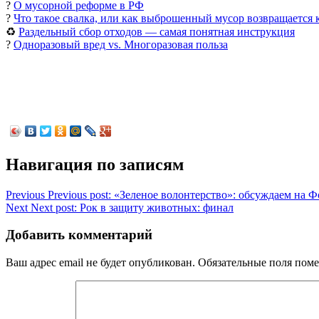
?
О мусорной реформе в РФ
?
Что такое свалка, или как выброшенный мусор возвращается 
♻
Раздельный сбор отходов — самая понятная инструкция
?
Одноразовый вред vs. Многоразовая польза
Навигация по записям
Previous
Previous post:
«Зеленое волонтерство»: обсуждаем на 
Next
Next post:
Рок в защиту животных: финал
Добавить комментарий
Ваш адрес email не будет опубликован.
Обязательные поля пом