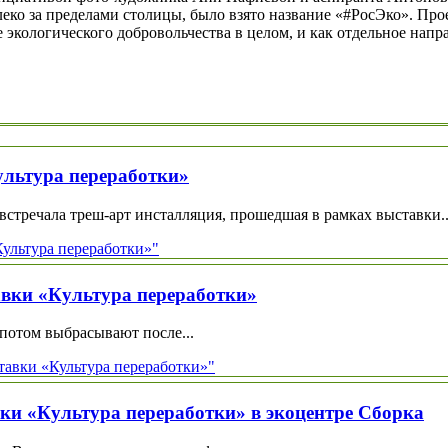
леко за пределами столицы, было взято название «#РосЭко». Пр
экологического добровольчества в целом, и как отдельное направ
ультура переработки»
стречала треш-арт инсталляция, прошедшая в рамках выставки..
Культура переработки»"
авки «Культура переработки»
а потом выбрасывают после...
тавки «Культура переработки»"
ки «Культура переработки» в экоцентре Сборка