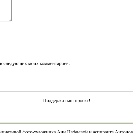
ля последующих моих комментариев.
Поддержи наш проект!
нициативой фото-художника Ани Нафиевой и аспиранта Антонова