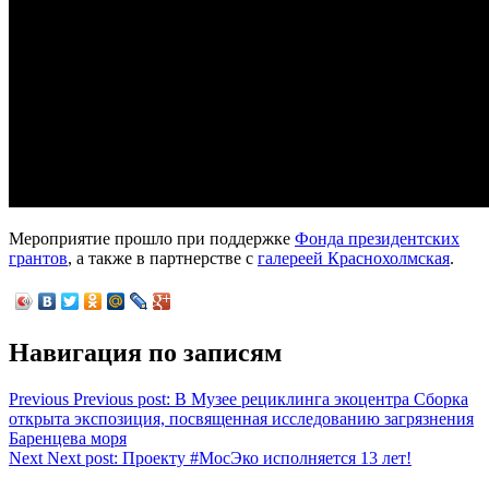
Мероприятие прошло при поддержке
Фонда президентских
грантов
, а также в партнерстве с
галереей Краснохолмская
.
Навигация по записям
Previous
Previous post:
В Музее рециклинга экоцентра Сборка
открыта экспозиция, посвященная исследованию загрязнения
Баренцева моря
Next
Next post:
Проекту #МосЭко исполняется 13 лет!