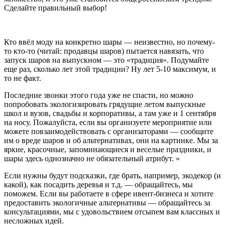
Сделайте правильный выбор!
Кто ввёл моду на конкретно шары — неизвестно, но почему-
то кто-то (читай: продавцы шаров) пытается навязать, что
запуск шаров на выпускном — это «традиция». Подумайте
еще раз, сколько лет этой традиции? Ну лет 5-10 максимум, и
то не факт.
Последние звонки этого года уже не спасти, но можно
попробовать экологизировать грядущие летом выпускные
школ и вузов, свадьбы и корпоративы, а там уже и 1 сентября
на носу. Пожалуйста, если вы организуете мероприятие или
можете повзаимодействовать с организаторами — сообщите
им о вреде шаров и об альтернативах, они на картинке. Мы за
яркие, красочные, запоминающиеся и веселые праздники, и
шары здесь однозначно не обязательный атрибут. »
Если нужны будут подсказки, где брать, например, экодекор (и
какой), как посадить деревья и т.д. — обращайтесь, мы
поможем. Если вы работаете в сфере ивент-бизнеса и хотите
предоставить экологичные альтернативы — обращайтесь за
консультациями, мы с удовольствием отсыпем вам классных и
несложных идей.