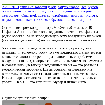
23/05/2019
annie12n
Новости
декор
,
запуск шаров
,
лес
,
мусор
,
образование
,
памятка
,
праздник
,
природная территория
,
светошары
,
Сделаем!
,
советы
,
устойчивая чистота
,
чистота
,
шары
,
школа
,
школьники
,
экообразование
,
экопраздник
Сегодня вечером координатор #МосЭко / #Сделаем2019
Нафиева Анна пообщалась с ведущими вечернего эфира на
радио МоскваFM на злободневную тему воздушных шариков
(aka летающего мусора) на последний звонках и выпускных.
Уже начались последние звонки в школах, вузах и даже
детсадах, и, возможно, кому-то уже поздновато с этим, но мы
хотим все равно в очередной раз напомнить о проблеме
воздушных шаров, которые сейчас используются повсеместно.
К сожалению, улетающие воздушные шары — это реальная
экологическая проблема. Шары оседают на деревьях и в
водоемах, их могут съесть или запутаться в них животные.
Иногда шары оседают так высоко на ветках, что их нельзя
убрать. Шары — это летающий мусор и никак иначе.
Слушаем аудиозапись эфира: