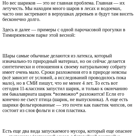
Но вес шариков — это не главная проблема. Главная — их
летучесть. Мы находим много шаров в лесах и водоемах,
часто они застревают в верхушках деревьев и будут там висеть
бесконечно долго.
Здесь и далее — примеры с одной парочасовой прогулки в
Тимирязевском парке этой весной:
Шары самые обычные делаются из латекса, который
изначально-то природный материал, но он сейчас делается
синтетически и отношения к своему натуральному собрату
имеет очень мало. Сроки разложения его в природе неясны
(всё зависит от условий, а исследований проводилось пока
мало), но в СМИ пишут, что не менее 4 лет. То есть вот
сегодня 11-классник запустил шарик, и только к окончанию
им бакалавриата шарик *возможно* разложится! Если его
конечно не съест птица (шарик, не выпускника). А еще есть
шарики фольгированные — это почти как пакетик чипсов, он
состоит из слоя фольги и слоя пластика.
Есть еще два вида запускаемого мусора, который еще опаснее