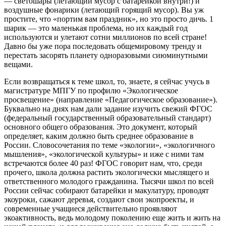
— светошары (летающий мусор с батарейкой внутри!) и
воздушные фонарики (летающий горящий мусор). Вы уж
простите, что «портим вам праздник», но это просто дичь. 1
шарик — это маленькая проблема, но их каждый год
используются и улетают сотни миллионов по всей стране!
Давно бы уже пора последовать общемировому тренду и
перестать засорять планету одноразовыми сиюминутными
вещами.
Если возвращаться к теме школ, то, знаете, я сейчас учусь в
магистратуре МПГУ по профилю «Экологическое
просвещение» (направление «Педагогическое образование»).
Буквально на днях нам дали задание изучить свежий ФГОС
(федеральный государственный образовательный стандарт)
основного общего образования. Это документ, который
определяет, каким должно быть среднее образование в
России. Словосочетания по теме «экологии», «экологичного
мышления», «экологической культуры» и иже с ними там
встречаются более 40 раз! ФГОС говорит нам, что, среди
прочего, школа должна растить экологически мыслящего и
ответственного молодого гражданина. Тысячи школ по всей
России сейчас собирают батарейки и макулатуру, проводят
экоуроки, сажают деревья, создают свои экопроекты, и
современные учащиеся действительно проявляют
экоактивность, ведь молодому поколению еще жить и жить на