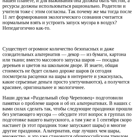
нашей планете, и для выживания она должна быть чистой, а
ресурсы должны использоваться рационально. Родители и
учителя тоже с этим согласны. Так почему же мы тогда после
11 лет формирования экологического сознания считается
нормальным взять и устроить запуск мусора в воздух?
Непедагогично как-то.
Существует огромное количество безопасных и даже
созидательных альтернатив — декор — из бумаги, картона
или ткани; вместо массового запуска шаров — посадка
деревьев и цветов на школьном дворе. И знаете, общая
стоимость не будет сильно дороже шаров (я сегодня
посмотрела расценки на шары в интернете и ужаснулась,
какие серьезные деньги просто улетучиваются), а получится
красивее, оригинальнее и экологичнее.
Наши друзья «Раздельный сбор Череповец» подготовили
памятки о проблеме шаров и об их альтернативах. В наших с
вами силах сделать так, чтобы следующие праздники прошли
без улетающего мусора — обсудите этот вопрос в группах по
подготовке вашего выпускного, а там уже и 1 сентября скоро
настанет (в этот праздник тоже запускают шары) и многие
другие праздники. Альтернатив, еще лучших чем шары,
множество, и это уже становится общероссийским трендом.