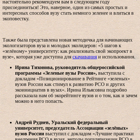
настоятельно рекомендуем вам в следующем году
присоединиться! Это, наверное, один из самых простых и
интересных способов вузу стать немного зеленее и влиться в
экоповестку.
Также была представлена новая методичка для начинающих
экологизаторов вуза и молодых эколидеров: «5 шагов к
«зелёному» университету: как реализовать свой экопроект в
вузе», которая уже доступна для
скачивания
и использования.
Ирина Тихонова, руководитель общероссийской
программы «Зеленые вузы России»,
выступила с
докладом «Позиционирование в Рейтинге «зеленых»
вузов России как стимул к развитию РСО и других
экоинициатив в вузах». Ирина Ильясовна подробно
рассказала нам об экорейтинге вузов и о том, как и зачем
можно в него попасть.
Андрей Руднев, Уральский федеральный
университет, председатель Ассоциации «зелёных»
вузов России
выступил с докладом «Лучшие практики
внедрения РСО в вузах, методы популяризации РСО в