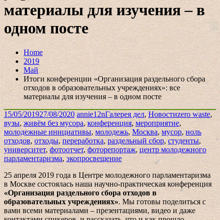
материалы для изучения – в
одном посте
Home
2019
Май
Итоги конференции «Организация раздельного сбора
отходов в образовательных учреждениях»: все
материалы для изучения – в одном посте
15/05/2019
27/08/2020
annie12n
Галерея дел
,
Новости
zero waste
,
вузы
,
живём без мусора
,
конференция
,
мероприятие
,
молодежные инициативы
,
молодежь
,
Москва
,
мусор
,
ноль
отходов
,
отходы
,
переработка
,
раздельный сбор
,
студенты
,
университет
,
фотоотчет
,
фоторепортаж
,
центр молодежного
парламентаризма
,
экопросвещение
25 апреля 2019 года в Центре молодежного парламентаризма
в Москве состоялась наша научно-практическая конференция
«Организация раздельного сбора отходов в
образовательных учреждениях»
. Мы готовы поделиться с
вами всеми материалами – презентациями, видео и даже
контактами спикеров, и рассказать, что и как прошло.