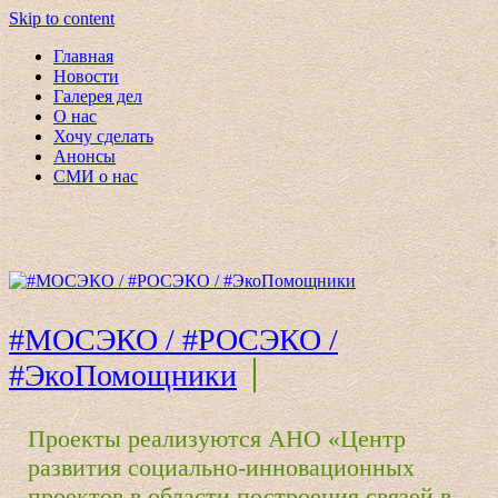
Skip to content
Главная
Новости
Галерея дел
О нас
Хочу сделать
Анонсы
СМИ о нас
#МОСЭКО / #РОСЭКО /
#ЭкоПомощники
Проекты реализуются АНО «Центр
развития социально-инновационных
проектов в области построения связей в