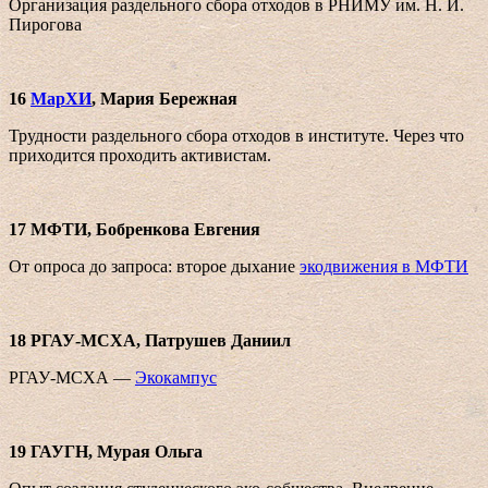
Организация раздельного сбора отходов в РНИМУ им. Н. И.
Пирогова
16
МарХИ
, Мария Бережная
Трудности раздельного сбора отходов в институте. Через что
приходится проходить активистам.
17 МФТИ, Бобренкова Евгения
От опроса до запроса: второе дыхание
экодвижения в МФТИ
18 РГАУ-МСХА, Патрушев Даниил
РГАУ-МСХА —
Экокампус
19 ГАУГН, Мурая Ольга