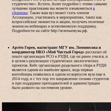
студенчестве». Кстати, более подробно с этими самыми
лучшими практиками вы можете ознакомиться
в
сборнике
. Также ваш вуз может стать членом
Ассоциации, участвовать в мероприятиях, таких как
всероссийские экоквесты и акции, получать полезные
знания на вебинарах и всевозможную поддержку.
Подробности на сайте http://зеленыевузы.рф.
Артём Горев, магистрант МГУ им. Ломоносова и
координатор НКО «Мой Чистый Город»
рассказал об
опыте организации РСО в РУДН, где он ранее учился, и
в целом о реализации студенческих экологических
проектов. Кейс организации раздельного сбора в РУДН
является одним из наиболее ярких, ведь первые
контейнеры появились в одном из корпусов вуза еще в
2014 году, и с тех пор это направление силами студентов
и при поддержке преподавателей и администрации
было развито на системном уровне.