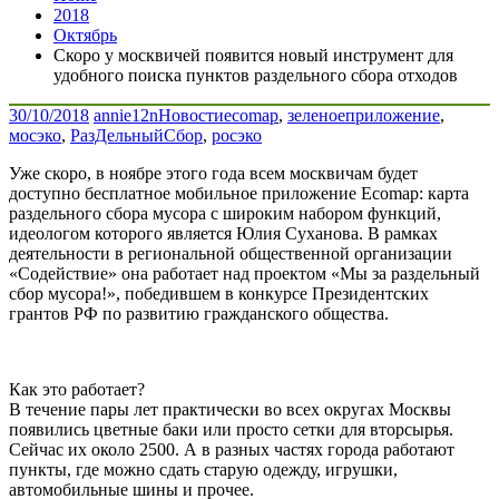
2018
Октябрь
Скоро у москвичей появится новый инструмент для
удобного поиска пунктов раздельного сбора отходов
30/10/2018
annie12n
Новости
ecomap
,
зеленоеприложение
,
мосэко
,
РазДельныйСбор
,
росэко
Уже скоро, в ноябре этого года всем москвичам будет
доступно бесплатное мобильное приложение Ecomap: карта
раздельного сбора мусора с широким набором функций,
идеологом которого является Юлия Суханова. В рамках
деятельности в региональной общественной организации
«Содействие» она работает над проектом «Мы за раздельный
сбор мусора!», победившем в конкурсе Президентских
грантов РФ по развитию гражданского общества.
Как это работает?
В течение пары лет практически во всех округах Москвы
появились цветные баки или просто сетки для вторсырья.
Сейчас их около 2500. А в разных частях города работают
пункты, где можно сдать старую одежду, игрушки,
автомобильные шины и прочее.