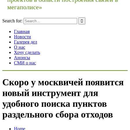
мегаполисе»
Search for:
Главная
Новости
Галерея дел
О нас
Хочу сделать
Анонсы
СМИ о нас
Скоро у москвичей появится
новый инструмент для
удобного поиска пунктов
раздельного сбора отходов
Home