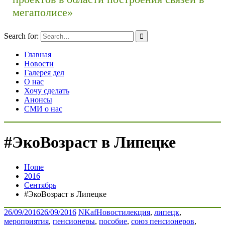
мегаполисе»
Search for:
Главная
Новости
Галерея дел
О нас
Хочу сделать
Анонсы
СМИ о нас
#ЭкоВозраст в Липецке
Home
2016
Сентябрь
#ЭкоВозраст в Липецке
26/09/2016
26/09/2016
NKaf
Новости
лекция
,
липецк
,
мероприятия
,
пенсионеры
,
пособие
,
союз пенсионеров
,