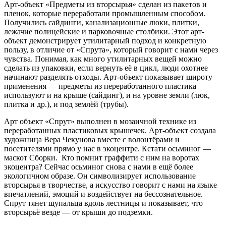
Арт-объект «Предметы из вторсырья» сделан из пакетов и
пленок, которые переработали промышленным способом.
Получились сайдинги, канализационные люки, плитки,
лежачие полицейские и парковочные столбики. Этот арт-
объект демонстрирует утилитарный подход и конкретную
пользу, в отличие от «Спрута», который говорит с нами через
чувства. Понимая, как много утилитарных вещей можно
сделать из упаковки, если вернуть её в цикл, люди охотнее
начинают разделять отходы. Арт-объект показывает широту
применения — предметы из переработанного пластика
используют и на крыше (сайдинг), и на уровне земли (люк,
плитка и др.), и под землёй (трубы).
Арт объект «Спрут» выполнен в мозаичной технике из
переработанных пластиковых крышечек. Арт-объект создала
художница Вера Чекунова вместе с волонтёрами и
посетителями прямо у нас в экоцентре. Кстати осьминог —
маскот Сборки. Кто помнит граффити с ним на воротах
экоцентра? Сейчас осьминог снова с нами в ещё более
экологичном образе. Он символизирует использование
вторсырья в творчестве, а искусство говорит с нами на языке
впечатлений, эмоций и воздействует на бессознательное.
Спрут тянет щупальца вдоль лестницы и показывает, что
вторсырьё везде — от крыши до подземки.