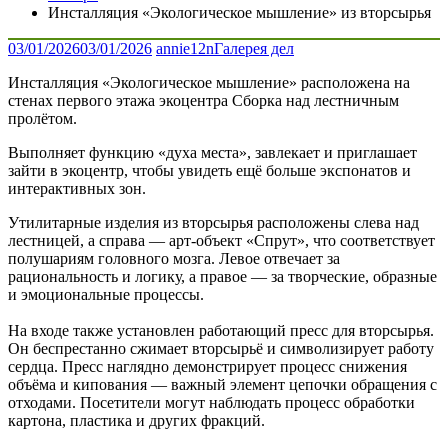
Инсталляция «Экологическое мышление» из вторсырья
03/01/2026
03/01/2026
annie12n
Галерея дел
Инсталляция «Экологическое мышление» расположена на
стенах первого этажа экоцентра Сборка над лестничным
пролётом.
Выполняет функцию «духа места», завлекает и приглашает
зайти в экоцентр, чтобы увидеть ещё больше экспонатов и
интерактивных зон.
Утилитарные изделия из вторсырья расположены слева над
лестницей, а справа — арт-объект «Спрут», что соответствует
полушариям головного мозга. Левое отвечает за
рациональность и логику, а правое — за творческие, образные
и эмоциональные процессы.
На входе также установлен работающий пресс для вторсырья.
Он беспрестанно сжимает вторсырьё и символизирует работу
сердца. Пресс наглядно демонстрирует процесс снижения
объёма и кипования — важный элемент цепочки обращения с
отходами. Посетители могут наблюдать процесс обработки
картона, пластика и других фракций.