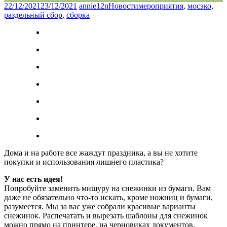
22/12/2021
23/12/2021
annie12n
Новости
мероприятия
,
мосэко
,
раздельный сбор
,
сборка
Дома и на работе все жаждут праздника, а вы не хотите
покупки и использования лишнего пластика?
У нас есть идея!
Попробуйте заменить мишуру на снежинки из бумаги. Вам
даже не обязательно что-то искать, кроме ножниц и бумаги,
разумеется. Мы за вас уже собрали красивые варианты
снежинок. Распечатать и вырезать шаблоны для снежинок
можно прямо на принтере, на черновиках документов,