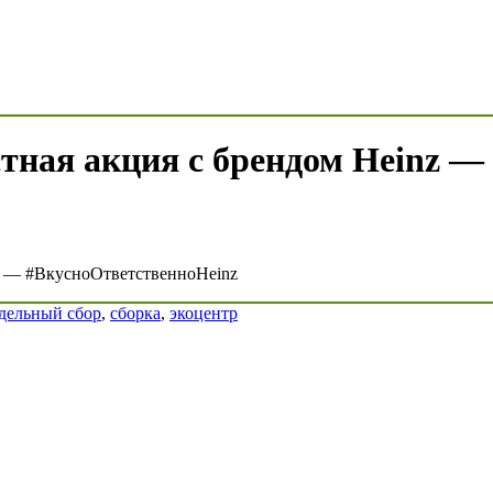
тная акция с брендом Heinz —
nz — #ВкусноОтветственноHeinz
дельный сбор
,
сборка
,
экоцентр