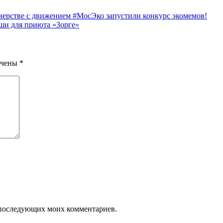
нерстве с движением #МосЭко запустили конкурс экомемов!
ши для приюта «Зорге»
ечены
*
ля последующих моих комментариев.