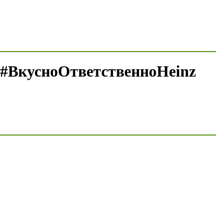
 #ВкусноОтветственноHeinz