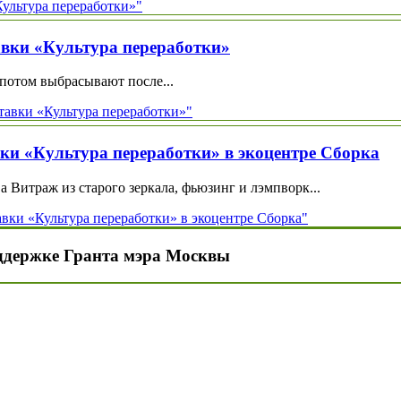
Культура переработки»"
авки «Культура переработки»
а потом выбрасывают после...
тавки «Культура переработки»"
ки «Культура переработки» в экоцентре Сборка
а Витраж из старого зеркала, фьюзинг и лэмпворк...
вки «Культура переработки» в экоцентре Сборка"
ддержке Гранта мэра Москвы