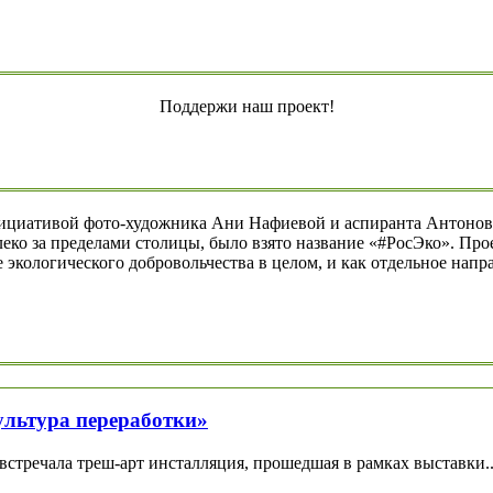
Поддержи наш проект!
нициативой фото-художника Ани Нафиевой и аспиранта Антонова
леко за пределами столицы, было взято название «#РосЭко». Пр
экологического добровольчества в целом, и как отдельное направ
ультура переработки»
стречала треш-арт инсталляция, прошедшая в рамках выставки..