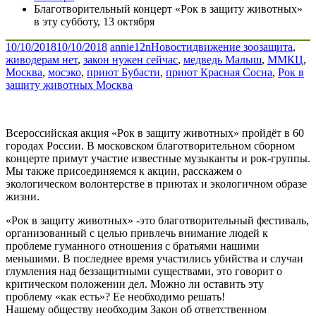
Благотворительный концерт «Рок в защиту животных»
в эту субботу, 13 октября
10/10/2018
10/10/2018
annie12n
Новости
движение зоозащита
,
живодерам нет
,
закон нужен сейчас
,
медведь Малыш
,
ММКЦ
,
Москва
,
мосэко
,
приют Бубасти
,
приют Красная Сосна
,
Рок в
защиту животных Москва
Всероссийская акция «Рок в защиту животных» пройдёт в 60
городах России. В московском благотворительном сборном
концерте примут участие известные музыканты и рок-группы.
Мы также присоединяемся к акции, расскажем о
экологическом волонтерстве в приютах и экологичном образе
жизни.
«Рок в защиту животных» -это благотворительный фестиваль,
организованный с целью привлечь внимание людей к
проблеме гуманного отношения с братьями нашими
меньшими. В последнее время участились убийства и случаи
глумления над беззащитными существами, это говорит о
критическом положении дел. Можно ли оставить эту
проблему «как есть»? Ее необходимо решать!
Нашему обществу необходим Закон об ответственном