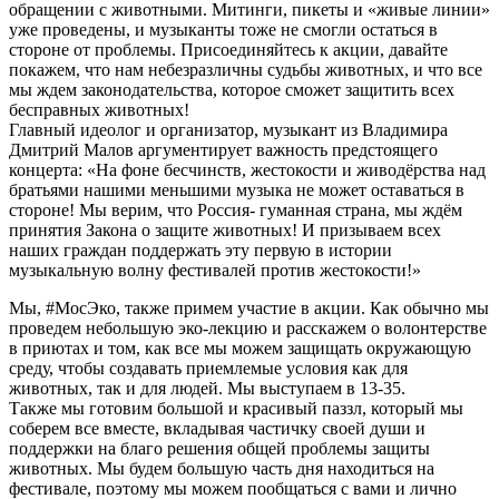
обращении с животными. Митинги, пикеты и «живые линии»
уже проведены, и музыканты тоже не смогли остаться в
стороне от проблемы. Присоединяйтесь к акции, давайте
покажем, что нам небезразличны судьбы животных, и что все
мы ждем законодательства, которое сможет защитить всех
бесправных животных!
Главный идеолог и организатор, музыкант из Владимира
Дмитрий Малов аргументирует важность предстоящего
концерта: «На фоне бесчинств, жестокости и живодёрства над
братьями нашими меньшими музыка не может оставаться в
стороне! Мы верим, что Россия- гуманная страна, мы ждём
принятия Закона о защите животных! И призываем всех
наших граждан поддержать эту первую в истории
музыкальную волну фестивалей против жестокости!»
Мы, #МосЭко, также примем участие в акции. Как обычно мы
проведем небольшую эко-лекцию и расскажем о волонтерстве
в приютах и том, как все мы можем защищать окружающую
среду, чтобы создавать приемлемые условия как для
животных, так и для людей. Мы выступаем в 13-35.
Также мы готовим большой и красивый паззл, который мы
соберем все вместе, вкладывая частичку своей души и
поддержки на благо решения общей проблемы защиты
животных. Мы будем большую часть дня находиться на
фестивале, поэтому мы можем пообщаться с вами и лично