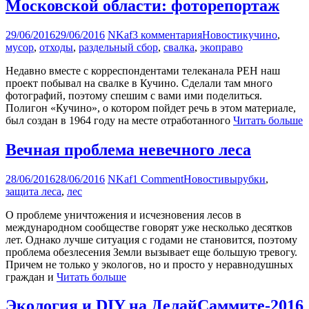
Московской области: фоторепортаж
29/06/2016
29/06/2016
NKaf
3 комментария
Новости
кучино
,
мусор
,
отходы
,
раздельный сбор
,
свалка
,
экоправо
Недавно вместе с корреспондентами телеканала РЕН наш
проект побывал на свалке в Кучино. Сделали там много
фотографий, поэтому спешим с вами ими поделиться.
Полигон «Кучино», о котором пойдет речь в этом материале,
был создан в 1964 году на месте отработанного
Читать больше
Вечная проблема невечного леса
28/06/2016
28/06/2016
NKaf
1 Comment
Новости
вырубки
,
защита леса
,
лес
О проблеме уничтожения и исчезновения лесов в
международном сообществе говорят уже несколько десятков
лет. Однако лучше ситуация с годами не становится, поэтому
проблема обезлесения Земли вызывает еще большую тревогу.
Причем не только у экологов, но и просто у неравнодушных
граждан и
Читать больше
Экология и DIY на ДелайСаммите-2016