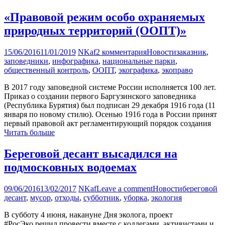
«Правовой режим особо охраняемых
природных территорий (ООПТ)»
15/06/2016
11/01/2019
NKaf
2 комментария
Новости
заказник
,
заповедники
,
инфографика
,
национальные парки
,
общественный контроль
,
ООПТ
,
экографика
,
экоправо
В 2017 году заповедной системе России исполняется 100 лет.
Приказ о создании первого Баргузинского заповедника
(Республика Бурятия) был подписан 29 декабря 1916 года (11
января по новому стилю). Осенью 1916 года в России принят
первый правовой акт регламентирующий порядок создания
Читать больше
Береговой десант высадился на
подмосковных водоемах
09/06/2016
13/02/2017
NKaf
Leave a comment
Новости
береговой
десант
,
мусор
,
отходы
,
субботник
,
уборка
,
экология
В субботу 4 июня, накануне Дня эколога, проект
#РосЭко решил провести вместе с коллегами, активистами и