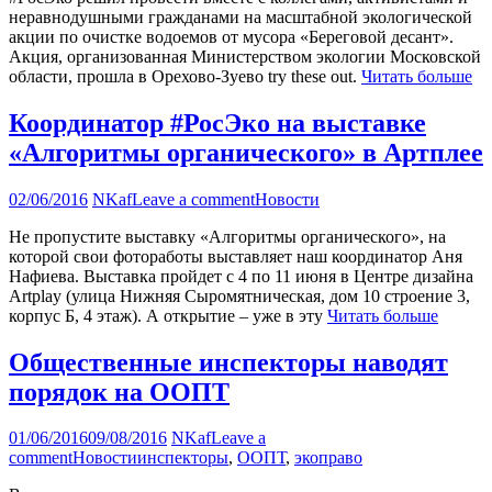
неравнодушными гражданами на масштабной экологической
акции по очистке водоемов от мусора «Береговой десант».
Акция, организованная Министерством экологии Московской
области, прошла в Орехово-Зуево try these out.
Читать больше
Координатор #РосЭко на выставке
«Алгоритмы органического» в Артплее
02/06/2016
NKaf
Leave a comment
Новости
Не пропустите выставку «Алгоритмы органического», на
которой свои фотоработы выставляет наш координатор Аня
Нафиева. Выставка пройдет с 4 по 11 июня в Центре дизайна
Artplay (улица Нижняя Сыромятническая, дом 10 строение 3,
корпус Б, 4 этаж). А открытие – уже в эту
Читать больше
Общественные инспекторы наводят
порядок на ООПТ
01/06/2016
09/08/2016
NKaf
Leave a
comment
Новости
инспекторы
,
ООПТ
,
экоправо