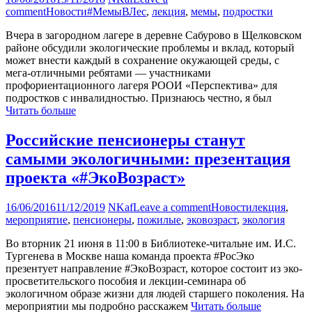
comment
Новости
#МемыВЛес
,
лекция
,
мемы
,
подростки
Вчера в загородном лагере в деревне Сабурово в Щелковском
районе обсудили экологические проблемы и вклад, который
может внести каждый в сохранение окужающей среды, с
мега-отличными ребятами — участниками
профориентационного лагеря РООИ «Перспектива» для
подростков с инвалидностью. Признаюсь честно, я был
Читать больше
Российские пенсионеры станут
самыми экологичными: презентация
проекта «#ЭкоВозраст»
16/06/2016
11/12/2019
NKaf
Leave a comment
Новости
лекция
,
мероприятие
,
пенсионеры
,
пожилые
,
эковозраст
,
экология
Во вторник 21 июня в 11:00 в Библиотеке-читальне им. И.С.
Тургенева в Москве наша команда проекта #РосЭко
презентует направление #ЭкоВозраст, которое состоит из эко-
просветительского пособия и лекции-семинара об
экологичном образе жизни для людей старшего поколения. На
мероприятии мы подробно расскажем
Читать больше