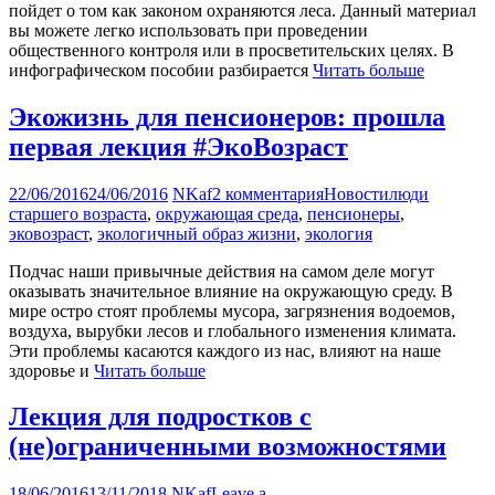
пойдет о том как законом охраняются леса. Данный материал
вы можете легко использовать при проведении
общественного контроля или в просветительских целях. В
инфографическом пособии разбирается
Читать больше
Экожизнь для пенсионеров: прошла
первая лекция #ЭкоВозраст
22/06/2016
24/06/2016
NKaf
2 комментария
Новости
люди
старшего возраста
,
окружающая среда
,
пенсионеры
,
эковозраст
,
экологичный образ жизни
,
экология
Подчас наши привычные действия на самом деле могут
оказывать значительное влияние на окружающую среду. В
мире остро стоят проблемы мусора, загрязнения водоемов,
воздуха, вырубки лесов и глобального изменения климата.
Эти проблемы касаются каждого из нас, влияют на наше
здоровье и
Читать больше
Лекция для подростков с
(не)ограниченными возможностями
18/06/2016
13/11/2018
NKaf
Leave a