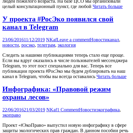
людей пожилого возраста. На базе ЦСО мы организовали
целый консультационный пункт, где любой
Читать больше
У проекта #РосЭко появился свой
канал в Telegram
23/06/2016
11/12/2019
NKaf
Leave a comment
Новости
канал
,
новости
,
росэко
,
телеграм
,
экология
Следить за нашими публикациями теперь стало еще проще.
Если вы вдруг оказались в числе пользователей мессенджера
Telegram, то этот пост специально для вас. Теперь все
публикации проекта #РосЭко мы будем дублировать на наш
канал в Telegram, чтобы вы всегда оставались
Читать больше
Инфографика: «Правовой режим
охраны лесов»
22/06/2016
21/03/2019
NKaf
1 Comment
Новости
экографика
,
экоправо
Проект «#ЭкоПраво» выпустил новую инфографику в сфере
защиты экологических прав граждан. В данном пособии речь