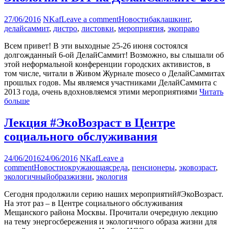
27/06/2016
NKaf
Leave a comment
Новости
баклашкинг
,
делайсаммит
,
дистро
,
листовки
,
мероприятия
,
экоправо
Всем привет! В эти выходные 25-26 июня состоялся
долгожданный 6-ой ДелайСаммит! Возможно, вы слышали об
этой неформальной конференции городских активистов, в
том числе, читали в Живом Журнале moseco о ДелайСаммитах
прошлых годов. Мы являемся участниками ДелайСаммита с
2013 года, очень вдохновляемся этими мероприятиями
Читать
больше
Лекция #ЭкоВозраст в Центре
социального обслуживания
24/06/2016
24/06/2016
NKaf
Leave a
comment
Новости
окружающаясреда
,
пенсионеры
,
эковозраст
,
экологичныйобразжизни
,
экология
Сегодня продолжили серию наших мероприятий#ЭкоВозраст.
На этот раз – в Центре социального обслуживания
Мещанского района Москвы. Прочитали очередную лекцию
на тему энергосбережения и экологичного образа жизни для