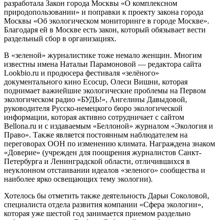
разработала Закон города Москвы «О комплексном
природопользован
ии» и поправки к проекту закона города
Москвы «Об экологическом мониторинге в городе Москве».
Благодаря ей в Москве есть закон, который обязывает вести
раздельный сбор в организациях.
В «зеленой» журналистике тоже немало женщин. Многим
известны имена Натальи Парамоновой — редактора сайта
Lookbio.ru и продюсера фестиваля «зелёного»
документального кино Ecocup, Олеси Вишни, которая
поднимает важнейшие экологические проблемы на Первом
экологическом радио «БУДЬ!», Ангелины Давыдовой,
руководителя Русско-немецкого бюро экологической
информации, которая активно сотрудничает с сайтом
Bellona.ru и с издаваемым «Беллоной» журналом «Экология и
Право». Также является постоянным наблюдателем на
переговорах ООН по изменению климата. Награждена знаком
«Доверие» (учрежден для поощрения журналистов Санкт-
Петербурга и Ленинградской области, отличившихся в
неуклонном отстаивании идеалов «зеленого» сообщества и
наиболее ярко освещающих тему экологии).
Хотелось бы отметить также деятельность Дарьи Соколовой,
специалиста отдела развития компании «Сфера экологии»,
которая уже шестой год занимается приемом раздельно