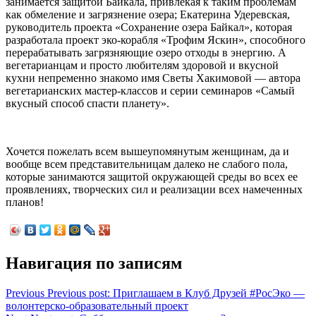
занимается защитой Байкала, привлекая к таким проблемам
как обмеление и загрязнение озера; Екатерина Удеревская,
руководитель проекта «Сохранение озера Байкал», которая
разработала проект эко-корабля «Трофим Яскин», способного
перерабатывать загрязняющие озеро отходы в энергию. А
вегетарианцам и просто любителям здоровой и вкусной
кухни непременно знакомо имя Светы Хакимовой — автора
вегетарианских мастер-классов и серии семинаров «Самый
вкусный способ спасти планету».
Хочется пожелать всем вышеупомянутым женщинам, да и
вообще всем представительниц
ам далеко не слабого пола,
которые занимаются защитой окружающей среды во всех ее
проявлениях, творческих сил и реализации всех намеченных
планов!
Навигация по записям
Previous
Previous post:
Приглашаем в Клуб Друзей #РосЭко —
волонтерско-образовательный проект