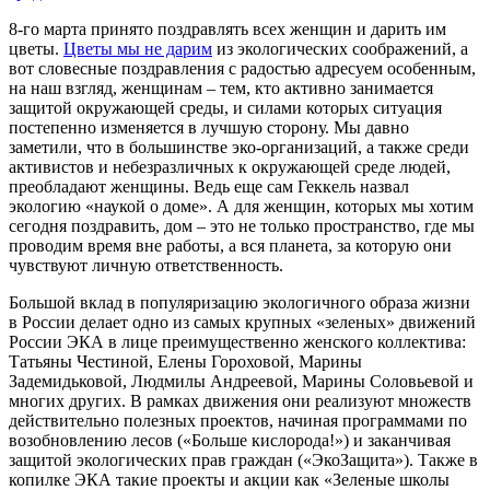
8-го марта принято поздравлять всех женщин и дарить им
цветы.
Цветы мы не дарим
из экологических соображений, а
вот словесные поздравления с радостью адресуем особенным,
на наш взгляд, женщинам – тем, кто активно занимается
защитой окружающей среды, и силами которых ситуация
постепенно изменяется в лучшую сторону. Мы давно
заметили, что в большинстве эко-организаций, а также среди
активистов и небезразличных к окружающей среде людей,
преобладают женщины. Ведь еще сам Геккель назвал
экологию «наукой о доме». А для женщин, которых мы хотим
сегодня поздравить, дом – это не только пространство, где мы
проводим время вне работы, а вся планета, за которую они
чувствуют личную ответственность.
Большой вклад в популяризацию экологичного образа жизни
в России делает одно из самых крупных «зеленых» движений
России ЭКА в лице преимущественно женского коллектива:
Татьяны Честиной, Елены Гороховой, Марины
Задемидьковой, Людмилы Андреевой, Марины Соловьевой и
многих других. В рамках движения они реализуют множеств
действительно полезных проектов, начиная программами по
возобновлению лесов («Больше кислорода!») и заканчивая
защитой экологических прав граждан («ЭкоЗащита»). Также в
копилке ЭКА такие проекты и акции как «Зеленые школы