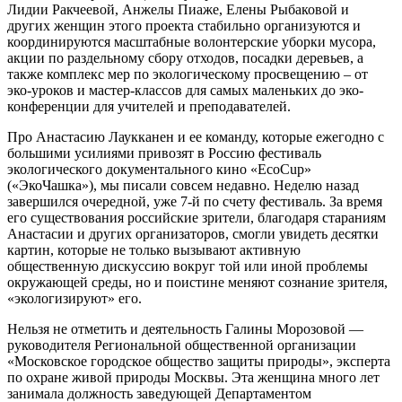
Лидии Ракчеевой, Анжелы Пиаже, Елены Рыбаковой и
других женщин этого проекта стабильно организуются и
координируются масштабные волонтерские уборки мусора,
акции по раздельному сбору отходов, посадки деревьев, а
также комплекс мер по экологическому просвещению – от
эко-уроков и мастер-классов для самых маленьких до эко-
конференции для учителей и преподавателей.
Про Анастасию Лаукканен и ее команду, которые ежегодно с
большими усилиями привозят в Россию фестиваль
экологического документального кино «EcoCup»
(«ЭкоЧашка»), мы писали совсем недавно. Неделю назад
завершился очередной, уже 7-й по счету фестиваль. За время
его существования российские зрители, благодаря стараниям
Анастасии и других организаторов, смогли увидеть десятки
картин, которые не только вызывают активную
общественную дискуссию вокруг той или иной проблемы
окружающей среды, но и поистине меняют сознание зрителя,
«экологизируют» его.
Нельзя не отметить и деятельность Галины Морозовой —
руководителя Региональной общественной организации
«Московское городское общество защиты природы», эксперта
по охране живой природы Москвы. Эта женщина много лет
занимала должность заведующей Департаментом