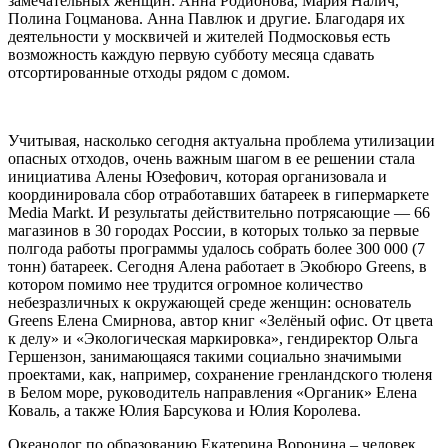
замечательных женщин: Анна Родионова, Мария Налич,
Полина Гоцманова. Анна Павлюк и другие. Благодаря их
деятельности у москвичей и жителей Подмосковья есть
возможность каждую первую субботу месяца сдавать
отсортированные отходы рядом с домом.
Учитывая, насколько сегодня актуальна проблема утилизации
опасных отходов, очень важным шагом в ее решении стала
инициатива Алены Юзефович, которая организовала и
координировала сбор отработавших батареек в гипермаркете
Media Markt. И результаты действительно потрясающие — 66
магазинов в 30 городах России, в которых только за первые
полгода работы программы удалось собрать более 300 000 (7
тонн) батареек. Сегодня Алена работает в Экобюро Greens, в
котором помимо нее трудится огромное количество
небезразличных к окружающей среде женщин: основатель
Greens Елена Смирнова, автор книг «Зелёный офис. От цвета
к делу» и «Экологическая маркировка», гендиректор Ольга
Гершензон, занимающаяся такими социально значимыми
проектами, как, например, сохранение гренландского тюленя
в Белом море, руководитель направления «Органик» Елена
Коваль, а также Юлия Барсукова и Юлия Королева.
Океанолог по образованию Екатерина Воронина – человек,