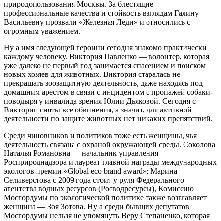
природопользован
ия Москвы. За блестящие
профессиональные качества и стойкость взглядам Галину
Васильевну прозвали «Железная Леди» и относились с
огромным уважением.
Ну а имя следующей героини сегодня знакомо практически
каждому человеку. Виктория Павленко — волонтер, которая
уже далеко не первый год занимается спасением и поиском
новых хозяев для животных. Виктория старалась не
прекращать зоозащитную деятельность, даже находясь под
домашним арестом в связи с инцидентом с пропажей собаки-
поводыря у инвалида зрения Юлии Дьяковой. Сегодня с
Виктории сняты все обвинения, а значит, для активной
деятельности по защите животных нет никаких препятствий.
Среди чиновников и политиков тоже есть женщины, чья
деятельность связана с охраной окружающей среды. Соколова
Наталья Романовна — начальник управления
Росприроднадзора и лауреат главной награды международных
экологов премии «Global eco brand award»; Марина
Селиверстова с 2009 года стоит у руля Федерального
агентства водных ресурсов (Росводресурсы), Комиссию
Мосгордумы по экологической политике также возглавляет
женщина — Зоя Зотова. Ну а среди бывщих депутатов
Мосгордумы нельзя не упомянуть Веру Степаненко, которая