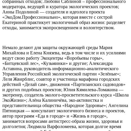
собранных отходов; Любови Саблиной – профессиональног
о
модератора, ведущей и куратора экологических проектов;
Анны Подолиной — создателя и идеолога проекта
«ЭкоДом.Професси
онально», которая вместе с сестрой
Екатериной практикует экологичный образ жизни: разделяет
отходы, занимается экопросвещением и волонтерством.
Немало делают для защиты окружающей среды Мария
Михайлова и Елена Князева, ведь в том числе и их усилиями
ведут свою работу Экоцентры «Воробьевы горы»,
«Битцевский лес», «Кузьминки» и другие; Александра
Аставина, руководитель информационно-ан
алитического
Управления Российской экологической партии «Зелёные»;
Леля Жвирблис, соавтор и участница марафона городских
действий «Делай сам», движения «Партизанских садоводов»
и других подобных проектов; Юлия Кямилева-Ломакин
а —
экотренер, создатель эколого-просвети
тельского курса «Школа
ЭкоЖизни»; Алёна Калиничёва, эко-активистка и
представительниц
а общества «Народное Здоровье»; Ангелина
Пятницкая — консультант экологичного бизнеса и проектов,
автор программ «Еда в городе» и «Жизнь в городе»,
занимается вопросами антистресс-образ
а жизни, здоровья и
долголетия; Людмила Варфоломеева, которая долгое время