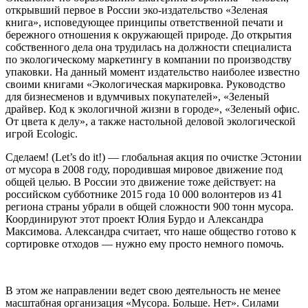
открывший первое в России эко-издательство «Зеленая
книга», исповедующее принципы ответственной печати и
бережного отношения к окружающей природе. До открытия
собственного дела она трудилась на должности специалиста
по экологическому маркетингу в компании по производству
упаковки. На данный момент издательство наиболее известно
своими книгами «Экологическая маркировка. Руководство
для бизнесменов и вдумчивых покупателей», «Зеленый
драйвер. Код к экологичной жизни в городе», «Зеленый офис.
От цвета к делу», а также настольной деловой экологической
игрой Ecologic.
Сделаем! (Let’s do it!) — глобальная акция по очистке Эстонии
от мусора в 2008 году, породившая мировое движение под
общей целью. В России это движение тоже действует: на
российском субботнике 2015 года 10 000 волонтеров из 41
региона страны убрали в общей сложности 900 тонн мусора.
Координируют этот проект Юлия Бурдо и Александра
Максимова. Александра считает, что наше общество готово к
сортировке отходов — нужно ему просто немного помочь.
В этом же направлении ведет свою деятельность не менее
масштабная организация «Мусора. Больше. Нет». Силами