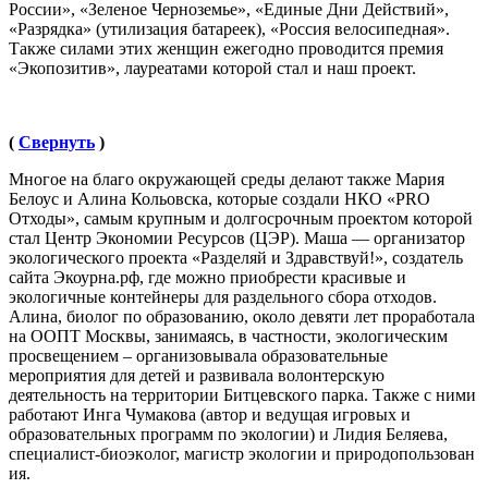
России», «Зеленое Черноземье», «Единые Дни Действий»,
«Разрядка» (утилизация батареек), «Россия велосипедная».
Также силами этих женщин ежегодно проводится премия
«Экопозитив», лауреатами которой стал и наш проект.
(
Свернуть
)
Многое на благо окружающей среды делают также Мария
Белоус и Алина Кольовска, которые создали НКО «PRO
Отходы», самым крупным и долгосрочным проектом которой
стал Центр Экономии Ресурсов (ЦЭР). Маша — организатор
экологического проекта «Разделяй и Здравствуй!», создатель
сайта Экоурна.рф, где можно приобрести красивые и
экологичные контейнеры для раздельного сбора отходов.
Алина, биолог по образованию, около девяти лет проработала
на ООПТ Москвы, занимаясь, в частности, экологическим
просвещением – организовывала образовательные
мероприятия для детей и развивала волонтерскую
деятельность на территории Битцевского парка. Также с ними
работают Инга Чумакова (автор и ведущая игровых и
образовательных программ по экологии) и Лидия Беляева,
специалист-биоэк
олог, магистр экологии и природопользован
ия.