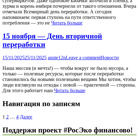
супермаркетов. Даже одинокие кабачки заточили в плёнку, а
хурма и корень имбиря почернели от такого отношения. Вчера
отмечали Всемирный день переработки. А сегодня
напоминаем: первая ступень на пути ответственного
потребления — это не
Читать больше
15 ноября — День вторичной
переработки
15/11/2025
25/11/2025
annie12n
Leave a comment
Новости
Наша миссия (и мечта!) — чтобы вокруг не было мусора, а
только — полезные ресурсы, которые после переработки
становились бы новыми полезными вещами Мы хотим, чтобы
люди взглянули на отходы с новой — практичной — стороны.
Для этого работает наш
Читать больше
Навигация по записям
1
2
…
4
Далее
Поддержи проект #РосЭко финансово!