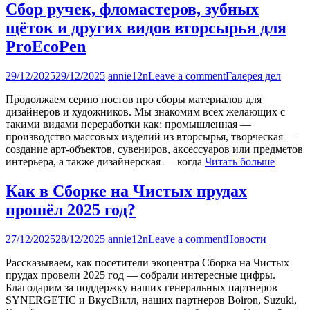
Сбор ручек, фломастеров, зубных
щёток и других видов вторсырья для
ProEcoPen
29/12/2025
29/12/2025
annie12n
Leave a comment
Галерея дел
Продолжаем серию постов про сборы материалов для
дизайнеров и художников. Мы знакомим всех желающих с
такими видами переработки как: промышленная —
производство массовых изделий из вторсырья, творческая —
создание арт-объектов, сувениров, аксессуаров или предметов
интерьера, а также дизайнерская — когда
Читать больше
Как в Сборке на Чистых прудах
прошёл 2025 год?
27/12/2025
28/12/2025
annie12n
Leave a comment
Новости
Рассказываем, как посетители экоцентра Сборка на Чистых
прудах провели 2025 год — собрали интересные цифры.
Благодарим за поддержку наших генеральных партнеров
SYNERGETIC и ВкусВилл, наших партнеров Boiron, Suzuki,