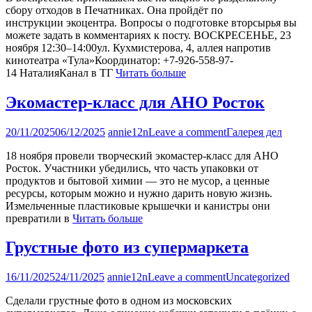
сбору отходов в Печатниках. Она пройдёт по
инструкции экоцентра. Вопросы о подготовке вторсырья вы
можете задать в комментариях к посту. ВОСКРЕСЕНЬЕ, 23
ноября 12:30–14:00ул. Кухмистерова, 4, аллея напротив
кинотеатра «Тула»Координатор: +7-926-558-97-
14 НаталияКанал в ТГ
Читать больше
Экомастер-класс для АНО Росток
20/11/2025
06/12/2025
annie12n
Leave a comment
Галерея дел
18 ноября провели творческий экомастер-класс для АНО
Росток. Участники убедились, что часть упаковки от
продуктов и бытовой химии — это не мусор, а ценные
ресурсы, которым можно и нужно дарить новую жизнь.
Измельченные пластиковые крышечки и канистры они
превратили в
Читать больше
Грустные фото из супермаркета
16/11/2025
24/11/2025
annie12n
Leave a comment
Uncategorized
Сделали грустные фото в одном из московских