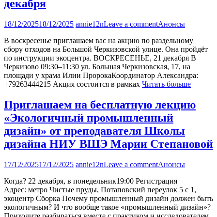
декабря
18/12/2025
18/12/2025
annie12n
Leave a comment
Анонсы
В воскресенье приглашаем вас на акцию по раздельному
сбору отходов на Большой Черкизовской улице. Она пройдёт
по инструкции экоцентра. ВОСКРЕСЕНЬЕ, 21 декабря В
Черкизово 09:30–11:30 ул. Большая Черкизовская, 17, на
площади у храма Илии ПророкаКоординатор Александра:
+79263444215 Акция состоится в рамках
Читать больше
Приглашаем на бесплатную лекцию
«Экологичный промышленный
дизайн» от преподавателя Школы
дизайна НИУ ВШЭ Марии Степановой
17/12/2025
17/12/2025
annie12n
Leave a comment
Анонсы
Когда? 22 декабря, в понедельник19:00 Регистрация
Адрес: метро Чистые пруды, Потаповский переулок 5 с 1,
экоцентр Сборка Почему промышленный дизайн должен быть
экологичным? И что вообще такое «промышленный дизайн»?
Приходите разбираться вместе с практиком и исследователем