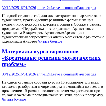
30/12/2025
16/01/2026
annie12n
Leave a comment
Галерея дел
На одной странице собрали для вас трансляции артист-токов
художников, практикующих различные формы и жанры
экологичного искусства, которые прошли в Сборке в рамках
программы «Переработка — это красиво». Артист-ток с
художником Владимиром АрхиповымАрхивация и
художественная репрезентация апсайкл-объектов Артист-ток с
художником Андреем
Читать больше
Материалы курса воркшопов
«Креативные решения экологических
проблем»
30/12/2025
16/01/2026
annie12n
Leave a comment
Галерея дел
На одной странице собрали курс из 10 воркшопов для всех,
кто хочет разобраться в мире экоарта и экодизайна во всех его
проявлениях. В рамках вводного занятия мы рассказали про
то, как и зачем мы проводим такие занятия, про их программу,
Читать больше