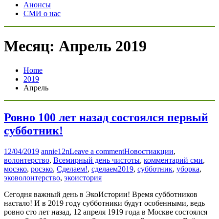
Анонсы
СМИ о нас
Месяц: Апрель 2019
Home
2019
Апрель
Ровно 100 лет назад состоялся первый
субботник!
12/04/2019
annie12n
Leave a comment
Новости
акции
,
волонтерство
,
Всемирный день чистоты
,
комментарий сми
,
мосэко
,
росэко
,
Сделаем!
,
сделаем2019
,
субботник
,
уборка
,
эковолонтерство
,
экоистория
Сегодня важный день в ЭкоИстории! Время субботников
настало! И в 2019 году субботники будут особенными, ведь
ровно сто лет назад, 12 апреля 1919 года в Москве состоялся