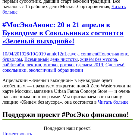
первый субботник, давший старт вековой традиции. Всё
началось с 15 рабочих депо Москва-Сортировочная,
Читать
больше
#МосЭкоАнонс: 20 и 21 апреля в
Букводоме в Сокольниках состоится
«Зеленый выходной»!
10/04/2019
26/10/2019
annie12n
Leave a comment
Новости
анонс
,
букводом
,
Всемирный день чистоты
,
живём без мусора
,
лайфстайл
,
лекция
,
мосэко
,
росэко
,
сделаем 2019
,
Сделаем!
,
сокольники
,
экологичный образ жизни
Апрельский «Зеленый выходной» в Букводоме будет
особенным — празднуем открытие новой Zero Waste точки на
карте Москвы, магазина Urban Fauna Concept Store — и очень
насыщенным по программе. Мы приглашаем вас на нашу
лекцию «Живём без мусора», она состоится в
Читать больше
Поддержи проект #РосЭко финансово!
Поддержи наш проект!
Пожертвовать