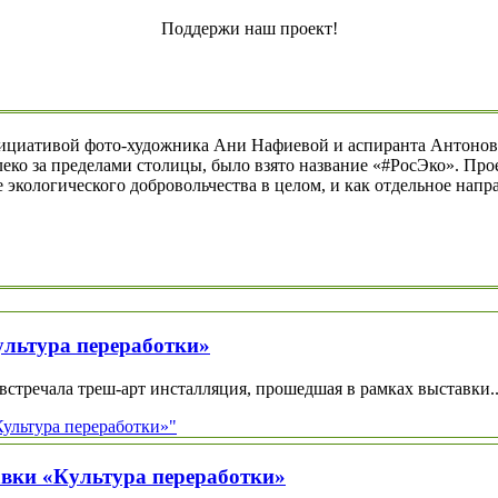
Поддержи наш проект!
нициативой фото-художника Ани Нафиевой и аспиранта Антонова
леко за пределами столицы, было взято название «#РосЭко». Пр
экологического добровольчества в целом, и как отдельное направ
ультура переработки»
стречала треш-арт инсталляция, прошедшая в рамках выставки..
Культура переработки»"
авки «Культура переработки»